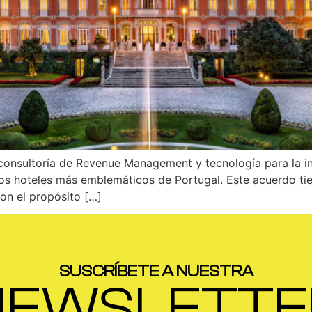
onsultoría de Revenue Management y tecnología para la ind
os hoteles más emblemáticos de Portugal. Este acuerdo tie
on el propósito […]
SUSCRÍBETE A NUESTRA
NEWSLETTE