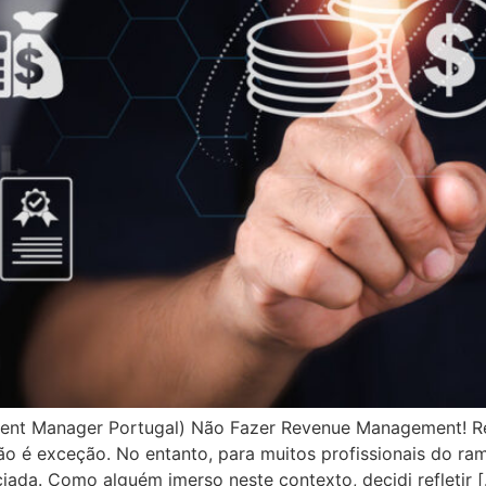
ment Manager Portugal) Não Fazer Revenue Management! 
 não é exceção. No entanto, para muitos profissionais do 
iada. Como alguém imerso neste contexto, decidi refletir 