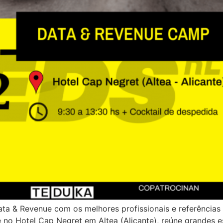
ta & Revenue com os melhores profissionais e referências
 Hotel Cap Negret em Altea (Alicante), reúne grandes espe